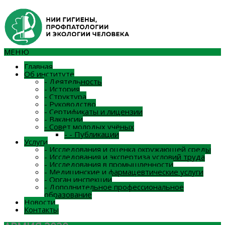
МЕНЮ
Главная
Об институте
-
Деятельность
-
История
-
Структура
-
Руководство
-
Сертификаты и лицензии
-
Вакансии
-
Совет молодых учёных
-
-
Публикации
Услуги
-
Исследования и оценка окружающей среды
-
Исследования и экспертиза условий труда
-
Исследования в промышленности
-
Медицинские и фармацевтические услуги
-
Орган инспекции
-
Дополнительное профессиональное
образование
Новости
Контакты