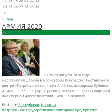
17
18
19
20
21
22
23
24
25
26
27
28
29
30
31
« Июн
АРМИЯ 2020
09.09.2020
С 23 по 29 августа 2020 года
мероприятия форума в московском Конгрессно-выставочном
центре «Патриот», на полигоне Алабино, аэродроме Кубинка,
а также на 66 площадках, расположенных в военных округах и
на Северном флоте посетили 1 490 115 человек.
Posted in
Без рубрики
,
Новости
Федеральное государственное унитарное предприятие