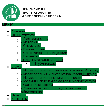
МЕНЮ
Главная
Об институте
-
Деятельность
-
История
-
Структура
-
Руководство
-
Сертификаты и лицензии
-
Вакансии
-
Совет молодых учёных
-
-
Публикации
Услуги
-
Исследования и оценка окружающей среды
-
Исследования и экспертиза условий труда
-
Исследования в промышленности
-
Медицинские и фармацевтические услуги
-
Орган инспекции
-
Дополнительное профессиональное
образование
Новости
Контакты