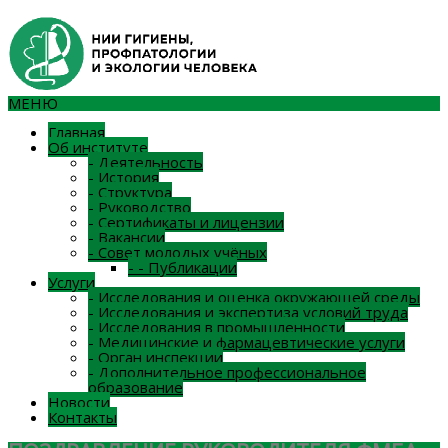
МЕНЮ
Главная
Об институте
-
Деятельность
-
История
-
Структура
-
Руководство
-
Сертификаты и лицензии
-
Вакансии
-
Совет молодых учёных
-
-
Публикации
Услуги
-
Исследования и оценка окружающей среды
-
Исследования и экспертиза условий труда
-
Исследования в промышленности
-
Медицинские и фармацевтические услуги
-
Орган инспекции
-
Дополнительное профессиональное
образование
Новости
Контакты