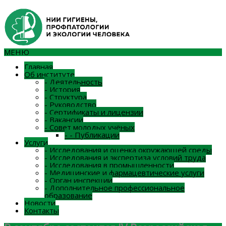
МЕНЮ
Главная
Об институте
-
Деятельность
-
История
-
Структура
-
Руководство
-
Сертификаты и лицензии
-
Вакансии
-
Совет молодых учёных
-
-
Публикации
Услуги
-
Исследования и оценка окружающей среды
-
Исследования и экспертиза условий труда
-
Исследования в промышленности
-
Медицинские и фармацевтические услуги
-
Орган инспекции
-
Дополнительное профессиональное
образование
Новости
Контакты