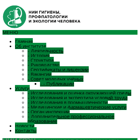
МЕНЮ
Главная
Об институте
-
Деятельность
-
История
-
Структура
-
Руководство
-
Сертификаты и лицензии
-
Вакансии
-
Совет молодых учёных
-
-
Публикации
Услуги
-
Исследования и оценка окружающей среды
-
Исследования и экспертиза условий труда
-
Исследования в промышленности
-
Медицинские и фармацевтические услуги
-
Орган инспекции
-
Дополнительное профессиональное
образование
Новости
Контакты