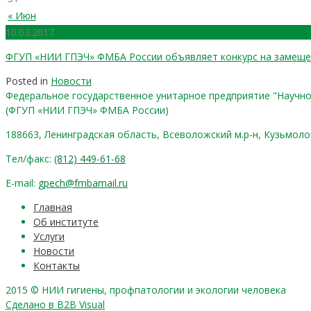
« Июн
10.03.2017
ФГУП «НИИ ГПЭЧ» ФМБА России объявляет конкурс на замещен
Posted in
Новости
Федеральное государственное унитарное предприятие "Научно
(ФГУП «НИИ ГПЭЧ» ФМБА России)
188663, Ленинградская область, Всеволожский м.р-н, Кузьмоловск
Тел/факс:
(812) 449-61-68
E-mail:
gpech@fmbamail.ru
Главная
Об институте
Услуги
Новости
Контакты
2015 © НИИ гигиены, профпатологии и экологии человека
Сделано в B2B Visual