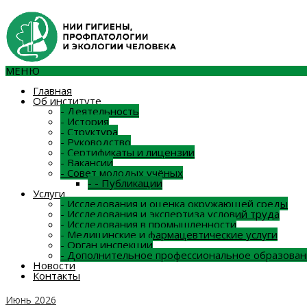
МЕНЮ
Главная
Об институте
-
Деятельность
-
История
-
Структура
-
Руководство
-
Сертификаты и лицензии
-
Вакансии
-
Совет молодых учёных
-
-
Публикации
Услуги
-
Исследования и оценка окружающей среды
-
Исследования и экспертиза условий труда
-
Исследования в промышленности
-
Медицинские и фармацевтические услуги
-
Орган инспекции
-
Дополнительное профессиональное образован
Новости
Контакты
Июнь 2026