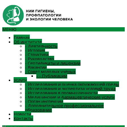
МЕНЮ
Главная
Об институте
-
Деятельность
-
История
-
Структура
-
Руководство
-
Сертификаты и лицензии
-
Вакансии
-
Совет молодых учёных
-
-
Публикации
Услуги
-
Исследования и оценка окружающей среды
-
Исследования и экспертиза условий труда
-
Исследования в промышленности
-
Медицинские и фармацевтические услуги
-
Орган инспекции
-
Дополнительное профессиональное
образование
Новости
Контакты