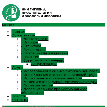
МЕНЮ
Главная
Об институте
-
Деятельность
-
История
-
Структура
-
Руководство
-
Сертификаты и лицензии
-
Вакансии
-
Совет молодых учёных
-
-
Публикации
Услуги
-
Исследования и оценка окружающей среды
-
Исследования и экспертиза условий труда
-
Исследования в промышленности
-
Медицинские и фармацевтические услуги
-
Орган инспекции
-
Дополнительное профессиональное
образование
Новости
Контакты