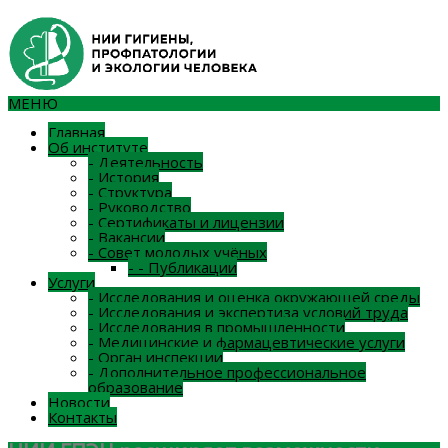
МЕНЮ
Главная
Об институте
-
Деятельность
-
История
-
Структура
-
Руководство
-
Сертификаты и лицензии
-
Вакансии
-
Совет молодых учёных
-
-
Публикации
Услуги
-
Исследования и оценка окружающей среды
-
Исследования и экспертиза условий труда
-
Исследования в промышленности
-
Медицинские и фармацевтические услуги
-
Орган инспекции
-
Дополнительное профессиональное
образование
Новости
Контакты