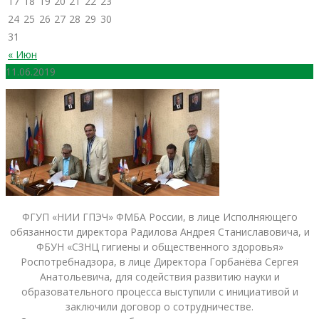
17
18
19
20
21
22
23
24
25
26
27
28
29
30
31
« Июн
11.06.2019
ФГУП «НИИ ГПЭЧ» ФМБА России, в лице Исполняющего
обязанности директора Радилова Андрея Станиславовича, и
ФБУН «СЗНЦ гигиены и общественного здоровья»
Роспотребнадзора, в лице Директора Горбанёва Сергея
Анатольевича, для содействия развитию науки и
образовательного процесса выступили с инициативой и
заключили договор о сотрудничестве.