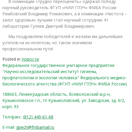
В номинации «трудно переоценить» одержал победу
научный руководитель ФГУП «НИИ ГПЭЧ» ФМБА России
Рембовский Владимир Романович, а в номинации «Чистота –
залог здоровья» лучшим стал научный сотрудник 41
лаборатории Гуляев Дмитрий Владимирович.
Мы поздравляем победителей и желаем им дальнейших
успехов на их нелегком, но таком значимом
профессиональном пути!
Posted in
Новости
Федеральное государственное унитарное предприятие
"Научно-исследовательский институт гигиены,
профпатологии и экологии человека" Федерального медико-
биологического агентства (ФГУП «НИИ ГПЭЧ» ФМБА России)
188663, Ленинградская область, Всеволожский м.р-н,
Кузьмоловское г.п., гп Кузьмоловский, ул. Заводская, зд. 6/2,
корп. 93
Тел/факс:
(812) 449-61-68
E-mail:
gpech@fmbamail.ru