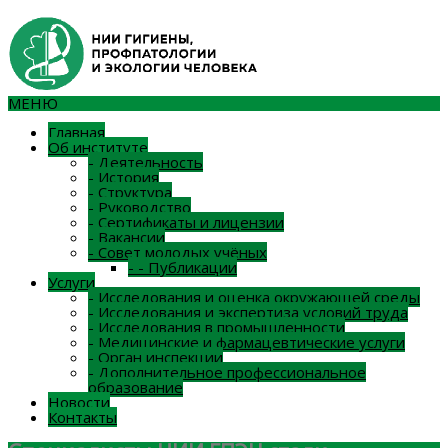
МЕНЮ
Главная
Об институте
-
Деятельность
-
История
-
Структура
-
Руководство
-
Сертификаты и лицензии
-
Вакансии
-
Совет молодых учёных
-
-
Публикации
Услуги
-
Исследования и оценка окружающей среды
-
Исследования и экспертиза условий труда
-
Исследования в промышленности
-
Медицинские и фармацевтические услуги
-
Орган инспекции
-
Дополнительное профессиональное
образование
Новости
Контакты