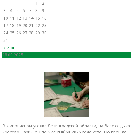
1
2
3
4
5
6
7
8
9
10
11
12
13
14
15
16
17
18
19
20
21
22
23
24
25
26
27
28
29
30
31
« Июн
18.09.2025
В живописном уголке Ленинградской области, на базе отдыха
«Лосево Парк», с 3 по 5 сентября 2025 года успешно прошла