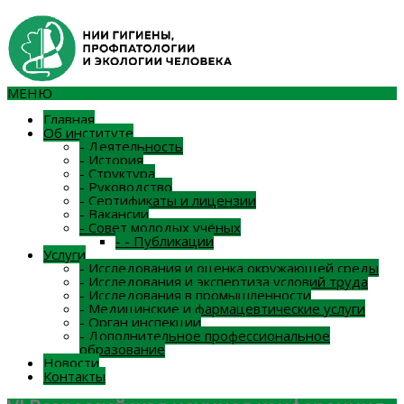
МЕНЮ
Главная
Об институте
-
Деятельность
-
История
-
Структура
-
Руководство
-
Сертификаты и лицензии
-
Вакансии
-
Совет молодых учёных
-
-
Публикации
Услуги
-
Исследования и оценка окружающей среды
-
Исследования и экспертиза условий труда
-
Исследования в промышленности
-
Медицинские и фармацевтические услуги
-
Орган инспекции
-
Дополнительное профессиональное
образование
Новости
Контакты