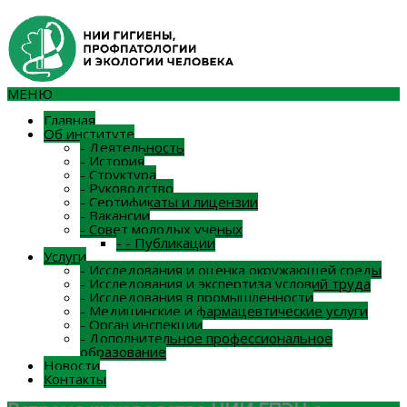
МЕНЮ
Главная
Об институте
-
Деятельность
-
История
-
Структура
-
Руководство
-
Сертификаты и лицензии
-
Вакансии
-
Совет молодых учёных
-
-
Публикации
Услуги
-
Исследования и оценка окружающей среды
-
Исследования и экспертиза условий труда
-
Исследования в промышленности
-
Медицинские и фармацевтические услуги
-
Орган инспекции
-
Дополнительное профессиональное
образование
Новости
Контакты