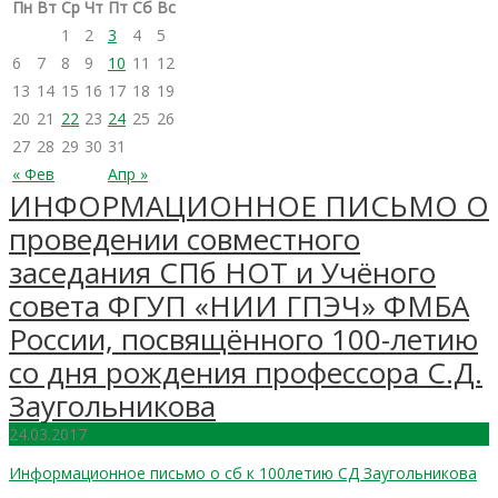
Пн
Вт
Ср
Чт
Пт
Сб
Вс
1
2
3
4
5
6
7
8
9
10
11
12
13
14
15
16
17
18
19
20
21
22
23
24
25
26
27
28
29
30
31
« Фев
Апр »
ИНФОРМАЦИОННОЕ ПИСЬМО О
проведении совместного
заседания СПб НОТ и Учёного
совета ФГУП «НИИ ГПЭЧ» ФМБА
России, посвящённого 100-летию
со дня рождения профессора С.Д.
Заугольникова
24.03.2017
Информационное письмо о сб к 100летию СД Заугольникова