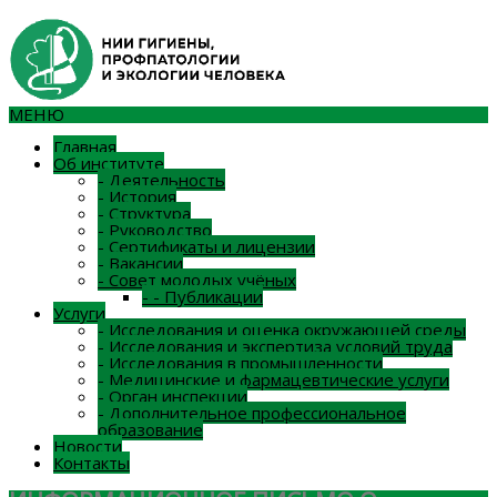
МЕНЮ
Главная
Об институте
-
Деятельность
-
История
-
Структура
-
Руководство
-
Сертификаты и лицензии
-
Вакансии
-
Совет молодых учёных
-
-
Публикации
Услуги
-
Исследования и оценка окружающей среды
-
Исследования и экспертиза условий труда
-
Исследования в промышленности
-
Медицинские и фармацевтические услуги
-
Орган инспекции
-
Дополнительное профессиональное
образование
Новости
Контакты