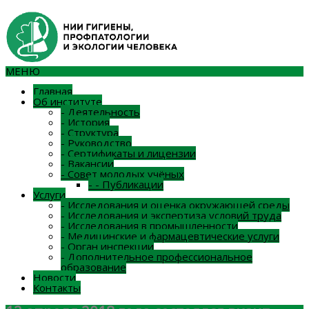
МЕНЮ
Главная
Об институте
-
Деятельность
-
История
-
Структура
-
Руководство
-
Сертификаты и лицензии
-
Вакансии
-
Совет молодых учёных
-
-
Публикации
Услуги
-
Исследования и оценка окружающей среды
-
Исследования и экспертиза условий труда
-
Исследования в промышленности
-
Медицинские и фармацевтические услуги
-
Орган инспекции
-
Дополнительное профессиональное
образование
Новости
Контакты