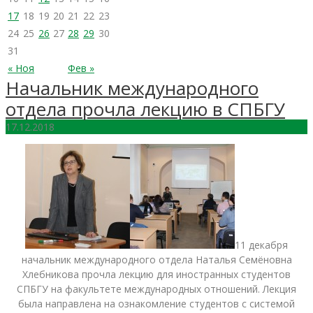
17
18
19
20
21
22
23
24
25
26
27
28
29
30
31
« Ноя
Фев »
Начальник международного
отдела прочла лекцию в СПБГУ
17.12.2018
11 декабря
начальник международного отдела Наталья Семёновна
Хлебникова прочла лекцию для иностранных студентов
СПБГУ на факультете международных отношений. Лекция
была направлена на ознакомление студентов с системой