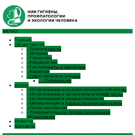
МЕНЮ
Главная
Об институте
-
Деятельность
-
История
-
Структура
-
Руководство
-
Сертификаты и лицензии
-
Вакансии
-
Совет молодых учёных
-
-
Публикации
Услуги
-
Исследования и оценка окружающей среды
-
Исследования и экспертиза условий труда
-
Исследования в промышленности
-
Медицинские и фармацевтические услуги
-
Орган инспекции
-
Дополнительное профессиональное
образование
Новости
Контакты