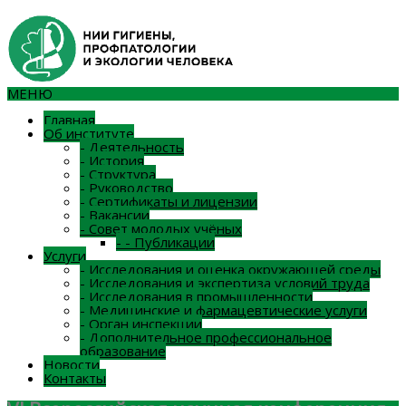
МЕНЮ
Главная
Об институте
-
Деятельность
-
История
-
Структура
-
Руководство
-
Сертификаты и лицензии
-
Вакансии
-
Совет молодых учёных
-
-
Публикации
Услуги
-
Исследования и оценка окружающей среды
-
Исследования и экспертиза условий труда
-
Исследования в промышленности
-
Медицинские и фармацевтические услуги
-
Орган инспекции
-
Дополнительное профессиональное
образование
Новости
Контакты