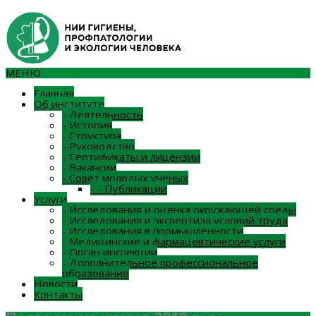
МЕНЮ
Главная
Об институте
-
Деятельность
-
История
-
Структура
-
Руководство
-
Сертификаты и лицензии
-
Вакансии
-
Совет молодых учёных
-
-
Публикации
Услуги
-
Исследования и оценка окружающей среды
-
Исследования и экспертиза условий труда
-
Исследования в промышленности
-
Медицинские и фармацевтические услуги
-
Орган инспекции
-
Дополнительное профессиональное
образование
Новости
Контакты