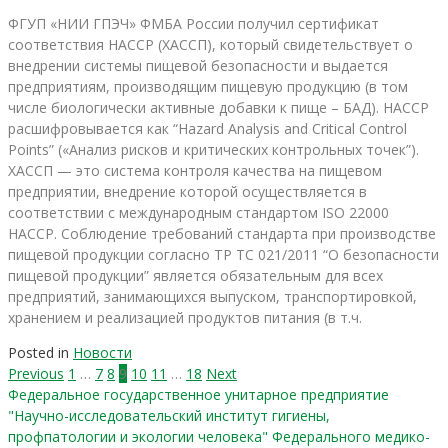
ФГУП «НИИ ГПЭЧ» ФМБА России получил сертификат
соответствия НАССР (ХАССП), который свидетельствует о
внедрении системы пищевой безопасности и выдается
предприятиям, производящим пищевую продукцию (в том
числе биологически активные добавки к пище – БАД). HACCP
расшифровывается как “Hazard Analysis and Critical Control
Points” («Анализ рисков и критических контрольных точек”).
ХАССП — это система контроля качества на пищевом
предприятии, внедрение которой осуществляется в
соответствии с международным стандартом ISO 22000
HACCP. Соблюдение требований стандарта при производстве
пищевой продукции согласно ТР ТС 021/2011 “О безопасности
пищевой продукции” является обязательным для всех
предприятий, занимающихся выпуском, транспортировкой,
хранением и реализацией продуктов питания (в т.ч.
Posted in
Новости
Previous
1
…
7
8
9
10
11
…
18
Next
Федеральное государственное унитарное предприятие
"Научно-исследовательский институт гигиены,
профпатологии и экологии человека" Федерального медико-