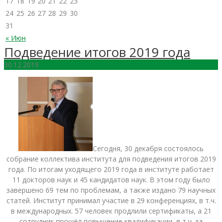
17
18
19
20
21
22
23
24
25
26
27
28
29
30
31
« Июн
Подведение итогов 2019 года
30.12.2019
Сегодня, 30 декабря состоялось
собрание коллектива института для подведения итогов 2019
года. По итогам уходящего 2019 года в институте работает
11 докторов наук и 45 кандидатов наук. В этом году было
завершено 69 тем по проблемам, а также издано 79 научных
статей. Институт принимал участие в 29 конференциях, в т.ч.
в международных. 57 человек продлили сертификаты, а 21
сотрудник прошёл повышение квалификации, в т.ч. за